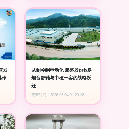
蒸发
从制冷到电动化 康盛股份收购
键作
烟台舒驰与中植一客的战略跃
迁
更新时间：2026-08-04 01:29:28